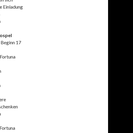
e Einladung
n
m
ospel
; Beginn 17
 Fortuna
m
m
ere
eschenken
m
 Fortuna