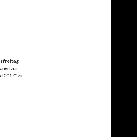
m
rfreitag
onen zur
nd 2017” zu