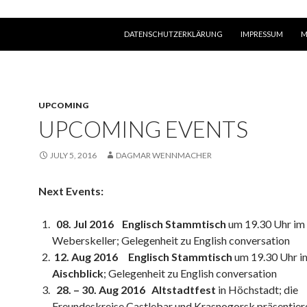
SKIP TO CONTENT
DATENSCHUTZERKLÄRUNG
IMPRESSUM
M
UPCOMING
UPCOMING EVENTS
JULY 5, 2016
DAGMAR WENNMACHER
Next Events:
08. Jul 2016 Englisch Stammtisch
um 19.30 Uhr im
Weberskeller; Gelegenheit zu English conversation
12. Aug 2016 Englisch Stammtisch
um 19.30 Uhr i
Aischblick
; Gelegenheit zu English conversation
28. – 30. Aug 2016 Altstadtfest
in Höchstadt; die
Freundeskreise Castlebar und Krasnogorsk präsentier