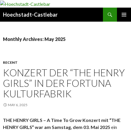
Search
Hoechstadt-Castlebar
SKIP
PRIMAR
TO
MENU
CONTENT
Monthly Archives: May 2025
RECENT
KONZERT DER “THE HENRY
GIRLS” IN DER FORTUNA
KULTURFABRIK
MAY 6, 2025
THE HENRY GIRLS – A Time To Grow
Konzert mit “THE
HENRY GIRLS” war am Samstag, dem 03. Mai 2025
ein