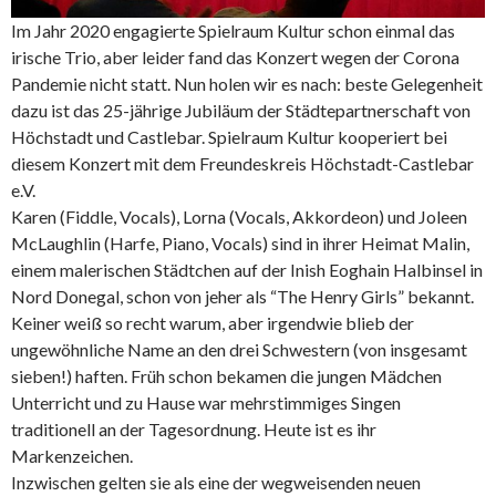
Im Jahr 2020 engagierte Spielraum Kultur schon einmal das
irische Trio, aber leider fand das Konzert wegen der Corona
Pandemie nicht statt. Nun holen wir es nach: beste Gelegenheit
dazu ist das 25-jährige Jubiläum der Städtepartnerschaft von
Höchstadt und Castlebar. Spielraum Kultur kooperiert bei
diesem Konzert mit dem Freundeskreis Höchstadt-Castlebar
e.V.
Karen (Fiddle, Vocals), Lorna (Vocals, Akkordeon) und Joleen
McLaughlin (Harfe, Piano, Vocals) sind in ihrer Heimat Malin,
einem malerischen Städtchen auf der Inish Eoghain Halbinsel in
Nord Donegal, schon von jeher als “The Henry Girls” bekannt.
Keiner weiß so recht warum, aber irgendwie blieb der
ungewöhnliche Name an den drei Schwestern (von insgesamt
sieben!) haften. Früh schon bekamen die jungen Mädchen
Unterricht und zu Hause war mehrstimmiges Singen
traditionell an der Tagesordnung. Heute ist es ihr
Markenzeichen.
Inzwischen gelten sie als eine der wegweisenden neuen