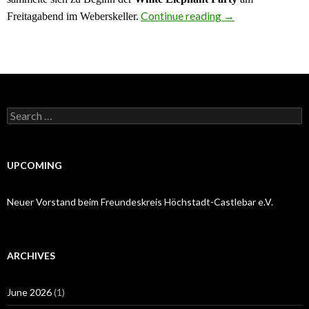
White Elephant Pa
Continue reading
→
Freitagabend im Weberskeller.
Search
for:
UPCOMING
Neuer Vorstand beim Freundeskreis Höchstadt-Castlebar e.V.
ARCHIVES
June 2026
(1)