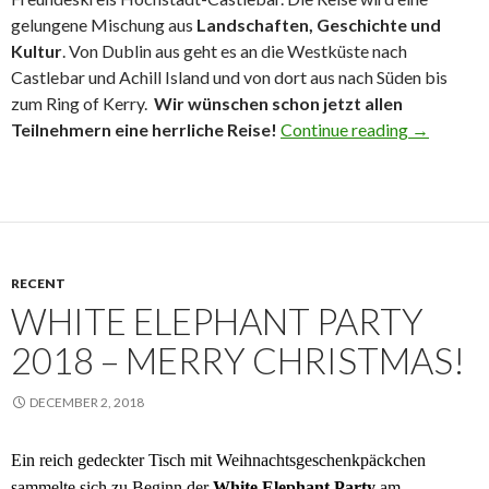
gelungene Mischung aus
Landschaften, Geschichte und
Kultur
. Von Dublin aus geht es an die Westküste nach
Castlebar und Achill Island und von dort aus nach Süden bis
zum Ring of Kerry.
Wir wünschen schon jetzt allen
Irland ge
Teilnehmern eine herrliche Reise!
Continue reading
→
RECENT
WHITE ELEPHANT PARTY
2018 – MERRY CHRISTMAS!
DECEMBER 2, 2018
Ein reich gedeckter Tisch mit Weihnachtsgeschenkpäckchen
sammelte
sich zu Beginn der
White Elephant Party
am