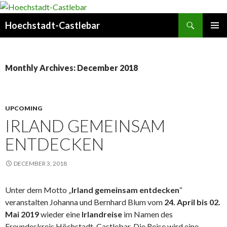
Search
Hoechstadt-Castlebar
SKIP
PRIMAR
TO
MENU
CONTENT
Monthly Archives: December 2018
UPCOMING
IRLAND GEMEINSAM
ENTDECKEN
DECEMBER 3, 2018
Unter dem Motto „
Irland gemeinsam entdecken
“
veranstalten Johanna und Bernhard Blum vom
24. April bis 02.
Mai 2019
wieder eine
Irlandreise
im Namen des
Freundeskreis Höchstadt-Castlebar. Die Reise wird eine