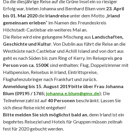
Da die diesjährige Reise auf die Grüne Insel ein so riesiger
Erfolg war, bieten Johanna und Bernhard Blum vom
23. April
bis 01. Mai 2020
die
Irlandreise
unter dem Motto „
Irland
gemeinsam erleben
“ im Namen des Freundeskreis
Höchstadt-Castlebar ein weiteres Mal an.
Die Reise wird eine gelungene Mischung aus
Landschaften,
Geschichte und Kultur
. Von Dublin aus führt die Reise an die
Westküste nach Castlebar und Achill Island und von dort aus
geht es nach Süden bis zum Ring of Kerry. Im Reisepreis
pro
Person von ca. 1500€
sind enthalten: Flug, Doppelzimmer mit
Halbpension, Reisebus in Irland, Eintrittspreise,
Flughafenzubringer nach Frankfurt und zurück.
Anmeldung bis 15. August 2019 bitte über Frau Johanna
Blum (09195 / 1765;
johanna.e.blum@gmx.de
); Die
Teilnehmerzahl ist auf
40 Personen
beschränkt. Lassen Sie
sich diese Reise nicht entgehen!
Bitte melden Sie sich möglichst bald an
, denn Irland ist ein
begehrtes Reiseziel und Hotels für Gruppen müssen zeitnah
fest für 2020 gebucht werden.