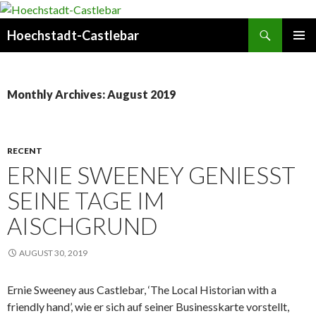
Search
Hoechstadt-Castlebar
SKIP
PRIMAR
TO
MENU
CONTENT
Monthly Archives: August 2019
RECENT
ERNIE SWEENEY GENIESST S
EINE TAGE IM A
ISCHGRUND
AUGUST 30, 2019
Ernie Sweeney aus Castlebar, ‘The Local Historian with a
friendly hand’, wie er sich auf seiner Businesskarte vorstellt,