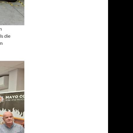
n
ls die
im