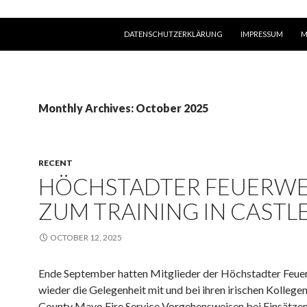
SKIP TO CONTENT
DATENSCHUTZERKLÄRUNG
IMPRESSUM
M
Monthly Archives: October 2025
RECENT
HÖCHSTADTER FEUERW
ZUM TRAINING IN CASTL
OCTOBER 12, 2025
Ende September hatten Mitglieder der Höchstadter Feu
wieder die Gelegenheit mit und bei ihren irischen Kollege
County Mayo Fire Service Vorgehensweisen bei Einsätzen