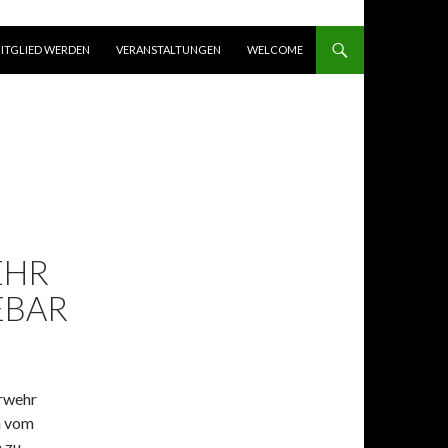
ITGLIED WERDEN
VERANSTALTUNGEN
WELCOME
EHR
EBAR
erwehr
n vom
 zu