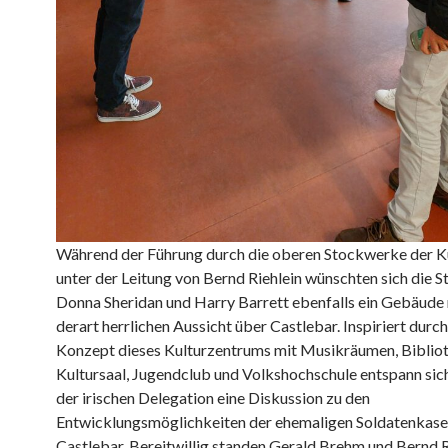
Während der Führung durch die oberen Stockwerke der K
unter der Leitung von Bernd Riehlein wünschten sich die S
Donna Sheridan und Harry Barrett ebenfalls ein Gebäude 
derart herrlichen Aussicht über Castlebar. Inspiriert durc
Konzept dieses Kulturzentrums mit Musikräumen, Bibliot
Kultursaal, Jugendclub und Volkshochschule entspann sic
der irischen Delegation eine Diskussion zu den
Entwicklungsmöglichkeiten der ehemaligen Soldatenkase
Castlebar. Bereitwillig standen Gerald Brehm und Bernd Ri