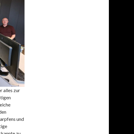
 alles zur
htigen
reiche
den
Karpfens und
tige
rkannte zu