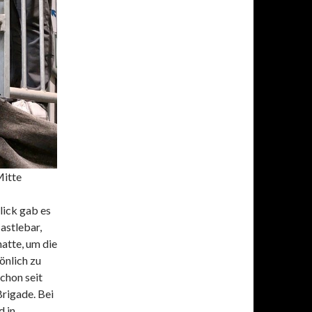
Mitte
lick gab es
astlebar,
atte, um die
önlich zu
chon seit
rigade. Bei
 in