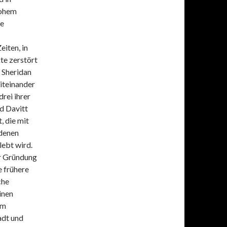
hohem
ne
eiten, in
te zerstört
 Sheridan
iteinander
rei ihrer
d Davitt
, die mit
edenen
lebt wird.
er Gründung
e frühere
che
inen
rm
adt und