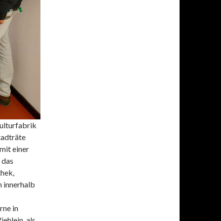
ulturfabrik
tadträte
mit einer
h das
hek,
h innerhalb
rne in
ehlein, als