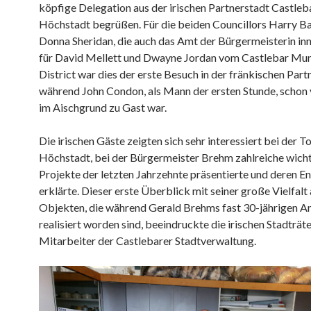
köpfige Delegation aus der irischen Partnerstadt Castleb
Höchstadt begrüßen. Für die beiden Councillors Harry Ba
Donna Sheridan, die auch das Amt der Bürgermeisterin inn
für David Mellett und Dwayne Jordan vom Castlebar Mun
District war dies der erste Besuch in der fränkischen Part
während John Condon, als Mann der ersten Stunde, schon 
im Aischgrund zu Gast war.
Die irischen Gäste zeigten sich sehr interessiert bei der T
Höchstadt, bei der Bürgermeister Brehm zahlreiche wich
Projekte der letzten Jahrzehnte präsentierte und deren E
erklärte. Dieser erste Überblick mit seiner große Vielfalt
Objekten, die während Gerald Brehms fast 30-jährigen A
realisiert worden sind, beeindruckte die irischen Stadträt
Mitarbeiter der Castlebarer Stadtverwaltung.