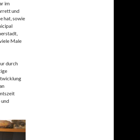
ar im
rrett und
e hat, sowie
icipal
nerstadt,
viele Male
our durch
tige
ntwicklung
 an
mtszeit
e und