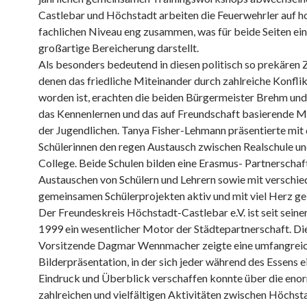
Castlebar und Höchstadt arbeiten die Feuerwehrler auf 
fachlichen Niveau eng zusammen, was für beide Seiten ei
großartige Bereicherung darstellt.
Als besonders bedeutend in diesen politisch so prekären Z
denen das friedliche Miteinander durch zahlreiche Konflik
worden ist, erachten die beiden Bürgermeister Brehm und
das Kennenlernen und das auf Freundschaft basierende M
der Jugendlichen. Tanya Fisher-Lehmann präsentierte mit d
Schülerinnen den regen Austausch zwischen Realschule un
College. Beide Schulen bilden eine Erasmus- Partnerschaft
Austauschen von Schülern und Lehrern sowie mit verschi
gemeinsamen Schülerprojekten aktiv und mit viel Herz ge
Der Freundeskreis Höchstadt-Castlebar e.V. ist seit sein
1999 ein wesentlicher Motor der Städtepartnerschaft. Di
Vorsitzende Dagmar Wennmacher zeigte eine umfangrei
Bilderpräsentation, in der sich jeder während des Essens e
Eindruck und Überblick verschaffen konnte über die eno
zahlreichen und vielfältigen Aktivitäten zwischen Höchst