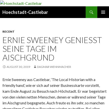
Search
Hoechstadt-Castlebar
SKIP
PRIMAR
TO
MENU
CONTENT
RECENT
ERNIE SWEENEY GENIESST S
EINE TAGE IM A
ISCHGRUND
AUGUST 30, 2019
DAGMAR WENNMACHER
Ernie Sweeney aus Castlebar, ‘The Local Historian with a
friendly hand’, wie er sich auf seiner Businesskarte vorstellt,
kam Ende August zu Besuch nach Höchstadt. Er war begeistert
von den vielen netten Menschen, denen er während seiner Tage
im Aischgrund begegnete. Auch freute es ihn sehr, so manchen
ehemaligen Castlebar Besucher wieder zu treffen. Bei allen