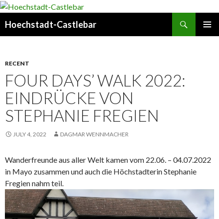
Search
Hoechstadt-Castlebar
SKIP
PRIMAR
TO
MENU
CONTENT
RECENT
FOUR DAYS’ WALK 2022:
EINDRÜCKE VON
STEPHANIE FREGIEN
JULY 4, 2022
DAGMAR WENNMACHER
Wanderfreunde aus aller Welt kamen vom 22.06. – 04.07.2022
in Mayo zusammen und auch die Höchstadterin Stephanie
Fregien nahm teil.