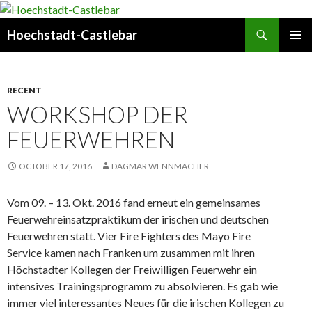
Search
Hoechstadt-Castlebar
SKIP
PRIMAR
TO
MENU
CONTENT
RECENT
WORKSHOP DER
FEUERWEHREN
OCTOBER 17, 2016
DAGMAR WENNMACHER
Vom 09. – 13. Okt. 2016 fand erneut ein gemeinsames
Feuerwehreinsatzpraktikum der irischen und deutschen
Feuerwehren statt. Vier Fire Fighters des Mayo Fire
Service kamen nach Franken um zusammen mit ihren
Höchstadter Kollegen der Freiwilligen Feuerwehr ein
intensives Trainingsprogramm zu absolvieren. Es gab wie
immer viel interessantes Neues für die irischen Kollegen zu